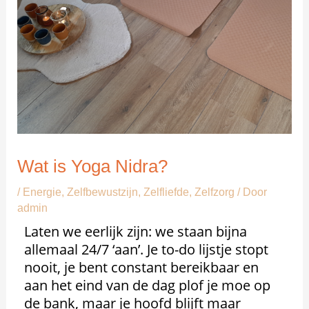
Wat is Yoga Nidra?
/
Energie
,
Zelfbewustzijn
,
Zelfliefde
,
Zelfzorg
/ Door
admin
Laten we eerlijk zijn: we staan bijna
allemaal 24/7 ‘aan’. Je to-do lijstje stopt
nooit, je bent constant bereikbaar en
aan het eind van de dag plof je moe op
de bank, maar je hoofd blijft maar