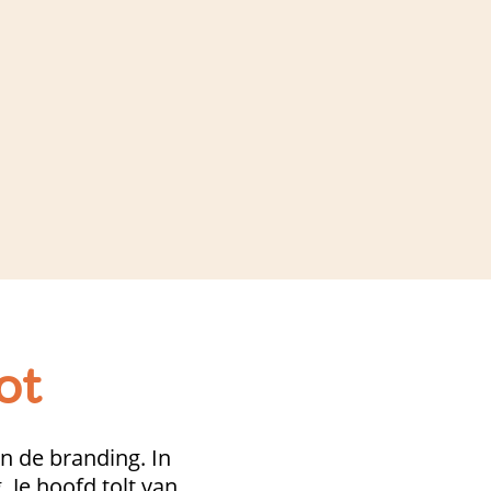
ot
 in de branding. In
. Je hoofd tolt van