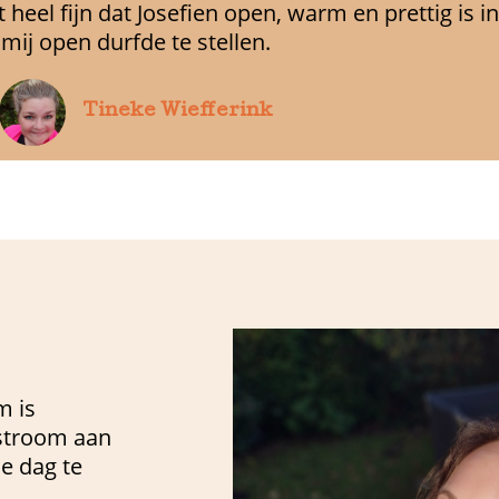
 heel fijn dat Josefien open, warm en prettig is
mij open durfde te stellen.
Tineke Wiefferink
m is
 stroom aan
de dag te