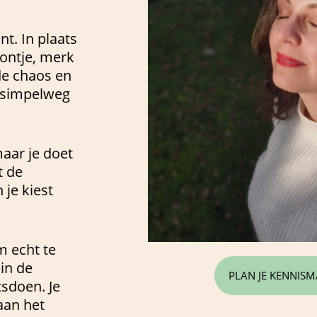
t. In plaats
lontje, merk
 de chaos en
r, simpelweg
maar je doet
t de
 je kiest
m echt te
in de
PLAN JE KENNIS
sdoen. Je
aan het