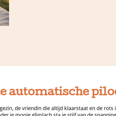
de automatische pilo
t gezin, de vriendin die altijd klaarstaat en de rots
der je mooie glimlach sta je stijf van de spanning