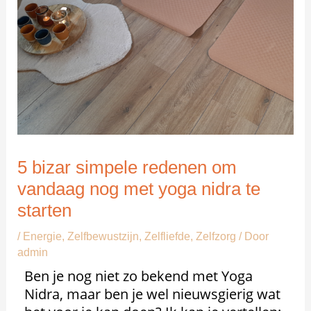
5 bizar simpele redenen om
vandaag nog met yoga nidra te
starten
/
Energie
,
Zelfbewustzijn
,
Zelfliefde
,
Zelfzorg
/ Door
admin
Ben je nog niet zo bekend met Yoga
Nidra, maar ben je wel nieuwsgierig wat