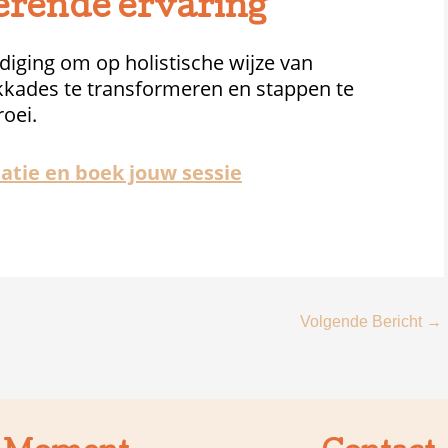
rende ervaring
diging om op holistische wijze van
kkades te transformeren en stappen te
roei.
tie en boek jouw sessie
Volgende Bericht
→