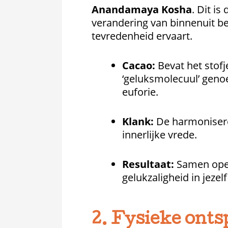
Anandamaya Kosha
. Dit is
verandering van binnenuit be
tevredenheid ervaart.
Cacao:
Bevat het stof
‘geluksmolecuul’ geno
euforie.
Klank:
De harmoniseren
innerlijke vrede.
Resultaat:
Samen open
gelukzaligheid in jezelf
2. Fysieke onts