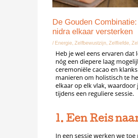
De Gouden Combinatie: 
nidra elkaar versterken
/
Energie
,
Zelfbewustzijn
,
Zelfliefde
,
Ze
Heb je wel eens ervaren dat l
nóg een diepere laag mogelij
ceremoniële cacao en klanks
manieren om holistisch te h
elkaar op elk vlak, waardoor 
tijdens een reguliere sessie.
1. Een Reis naa
In een sessie werken we toe n