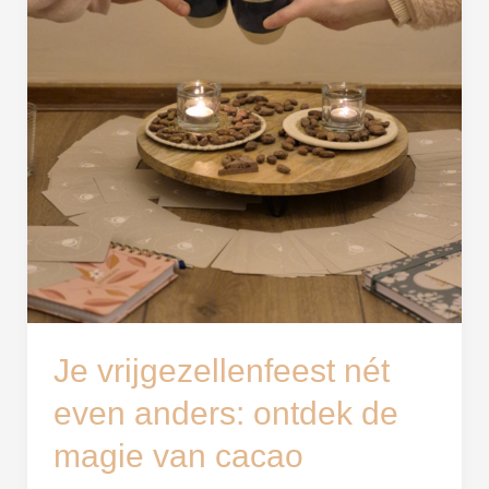
anders:
ontdek
de
magie
van
cacao
Je vrijgezellenfeest nét
even anders: ontdek de
magie van cacao